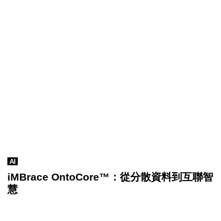
AI
iMBrace OntoCore™：從分散資料到互聯智
慧