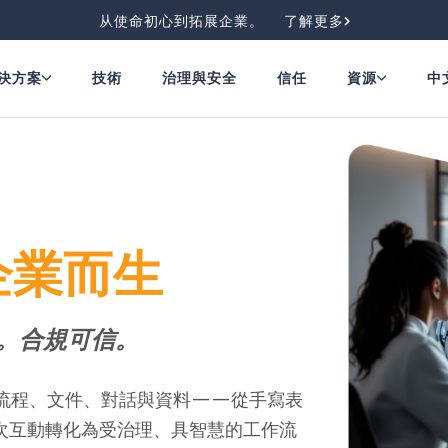
从使命初心到拓展企業。
了解更多
決方案
技術
治理與安全
信任
資源
中
企業而生
。合規可信。
員、流程、文件、對話與資料——從手寫表
次互動轉化為受治理、具智慧的工作流