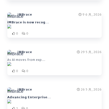
iMBrace
9 6 月, 2026
𝗶𝗠𝗕𝗿𝗮𝗰𝗲 𝗶𝘀 𝗻𝗼𝘄 𝗿𝗲𝗰𝗼𝗴...
0
0
iMBrace
29 5 月, 2026
As AI moves from exp...
0
0
iMBrace
26 5 月, 2026
𝗔𝗱𝘃𝗮𝗻𝗰𝗶𝗻𝗴 𝗘𝗻𝘁𝗲𝗿𝗽𝗿𝗶𝘀𝗲...
2
0