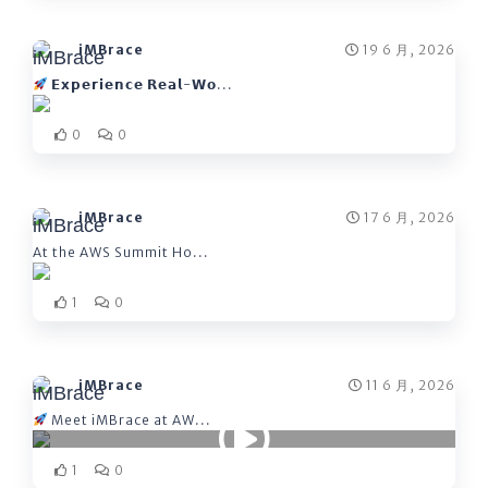
iMBrace
19 6 月, 2026
𝗘𝘅𝗽𝗲𝗿𝗶𝗲𝗻𝗰𝗲 𝗥𝗲𝗮𝗹-𝗪𝗼...
0
0
iMBrace
17 6 月, 2026
At the AWS Summit Ho...
1
0
iMBrace
11 6 月, 2026
Meet iMBrace at AW...
1
0