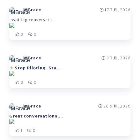
iMBrace
17 7 月, 2026
Inspiring conversati...
0
0
iMBrace
2 7 月, 2026
𝗦𝘁𝗼𝗽 𝗣𝗶𝗹𝗼𝘁𝗶𝗻𝗴. 𝗦𝘁𝗮...
0
0
iMBrace
26 6 月, 2026
𝗚𝗿𝗲𝗮𝘁 𝗰𝗼𝗻𝘃𝗲𝗿𝘀𝗮𝘁𝗶𝗼𝗻𝘀,...
1
0