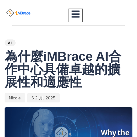
PUBLISHED
Author
Published
IN:
on:
AI
為什麼iMBrace AI合
作中心具備卓越的擴
展性和適應性
Nicole
6 2 月, 2025