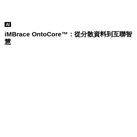
AI
iMBrace OntoCore™：從分散資料到互聯智
慧