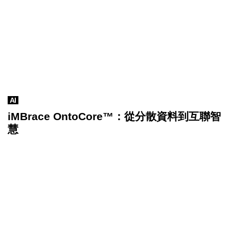
AI
iMBrace OntoCore™：從分散資料到互聯智
慧