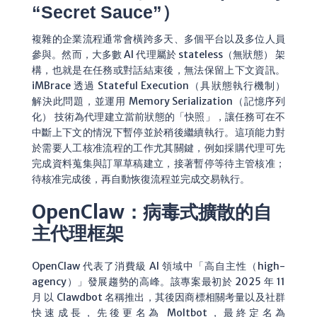
“Secret Sauce”）
複雜的企業流程通常會橫跨多天、多個平台以及多位人員
參與。然而，大多數 AI 代理屬於 stateless（無狀態） 架
構，也就是在任務或對話結束後，無法保留上下文資訊。
iMBrace 透過 Stateful Execution（具狀態執行機制）
解決此問題，並運用 Memory Serialization（記憶序列
化） 技術為代理建立當前狀態的「快照」，讓任務可在不
中斷上下文的情況下暫停並於稍後繼續執行。這項能力對
於需要人工核准流程的工作尤其關鍵，例如採購代理可先
完成資料蒐集與訂單草稿建立，接著暫停等待主管核准；
待核准完成後，再自動恢復流程並完成交易執行。
OpenClaw：病毒式擴散的自
主代理框架
OpenClaw 代表了消費級 AI 領域中「高自主性（high-
agency）」發展趨勢的高峰。該專案最初於 2025 年 11
月 以 Clawdbot 名稱推出，其後因商標相關考量以及社群
快速成長，先後更名為 Moltbot，最終定名為