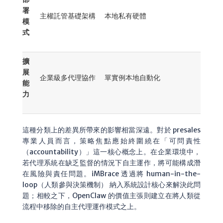
署
主權託管基礎架構
本地私有硬體
模
式
擴
展
企業級多代理協作
單實例本地自動化
能
力
這種分類上的差異所帶來的影響相當深遠。對於 presales
專業人員而言，策略焦點應始終圍繞在「可問責性
（accountability）」這一核心概念上。在企業環境中，
若代理系統在缺乏監督的情況下自主運作，將可能構成潛
在風險與責任問題。iMBrace 透過將 human-in-the-
loop（人類參與決策機制） 納入系統設計核心來解決此問
題；相較之下，OpenClaw 的價值主張則建立在將人類從
流程中移除的自主代理運作模式之上。