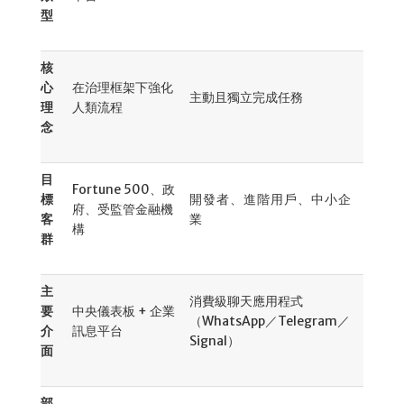
型
核
心
在治理框架下強化
主動且獨立完成任務
理
人類流程
念
目
Fortune 500、政
標
開發者、進階用戶、中小企
府、受監管金融機
客
業
構
群
主
消費級聊天應用程式
要
中央儀表板 + 企業
（WhatsApp／Telegram／
介
訊息平台
Signal）
面
部