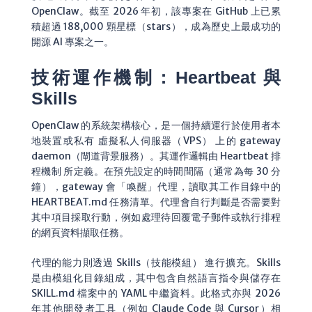
OpenClaw。截至 2026 年初，該專案在 GitHub 上已累
積超過 188,000 顆星標（stars），成為歷史上最成功的
開源 AI 專案之一。
技術運作機制：Heartbeat 與
Skills
OpenClaw 的系統架構核心，是一個持續運行於使用者本
地裝置或私有 虛擬私人伺服器（VPS） 上的 gateway
daemon（閘道背景服務）。其運作邏輯由 Heartbeat 排
程機制 所定義。在預先設定的時間間隔（通常為每 30 分
鐘），gateway 會「喚醒」代理，讀取其工作目錄中的
HEARTBEAT.md
任務清單。代理會自行判斷是否需要對
其中項目採取行動，例如處理待回覆電子郵件或執行排程
的網頁資料擷取任務。
代理的能力則透過 Skills（技能模組） 進行擴充。Skills
是由模組化目錄組成，其中包含自然語言指令與儲存在
SKILL.md
檔案中的 YAML 中繼資料。此格式亦與 2026
年其他開發者工具（例如 Claude Code 與 Cursor）相