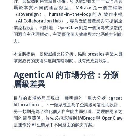
計、安全機制與營運目標後，可以清楚看出——它們其實
屬於本質不同的產品類型。iMBrace 是一個主權級
（sovereign）、human-in-the-loop 的 AI 協作中樞
（AI Collaboration Hub），專為受監管產業與可擴展企
業流程設計。相對地，OpenClaw 則是一個病毒式擴散的
開源自主代理框架，主要優化個人效率與本地系統控制能
力。
本文將提供一份權威級比較分析，協助 presales 專業人員
掌握必要的技術深度與策略洞察，以有效應對競爭。
Agentic AI 的市場分岔：分類
層級差異
目前的市場格局呈現出一種明顯的「重大分岔（great
bifurcation）」：一類系統是為了企業級可靠性而設計，
另一類則是為了強化個人自主能力而打造。要理解兩者之
間的競爭關係，首先必須認識到 iMBrace 與 OpenClaw
是運作於 AI 生態系中不同層面的解決方案。