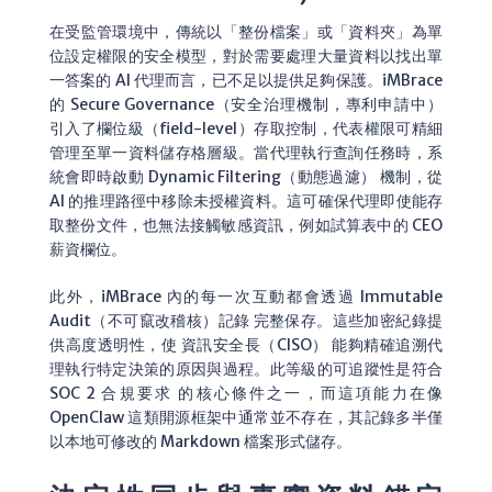
在受監管環境中，傳統以「整份檔案」或「資料夾」為單
位設定權限的安全模型，對於需要處理大量資料以找出單
一答案的 AI 代理而言，已不足以提供足夠保護。iMBrace
的 Secure Governance（安全治理機制，專利申請中）
引入了欄位級（field-level）存取控制，代表權限可精細
管理至單一資料儲存格層級。當代理執行查詢任務時，系
統會即時啟動 Dynamic Filtering（動態過濾） 機制，從
AI 的推理路徑中移除未授權資料。這可確保代理即使能存
取整份文件，也無法接觸敏感資訊，例如試算表中的 CEO
薪資欄位。
此外，iMBrace 內的每一次互動都會透過 Immutable
Audit（不可竄改稽核）記錄 完整保存。這些加密紀錄提
供高度透明性，使 資訊安全長（CISO） 能夠精確追溯代
理執行特定決策的原因與過程。此等級的可追蹤性是符合
SOC 2 合規要求 的核心條件之一，而這項能力在像
OpenClaw 這類開源框架中通常並不存在，其記錄多半僅
以本地可修改的 Markdown 檔案形式儲存。