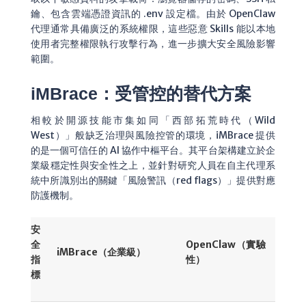
鑰、包含雲端憑證資訊的
.env
設定檔。由於 OpenClaw
代理通常具備廣泛的系統權限，這些惡意 Skills 能以本地
使用者完整權限執行攻擊行為，進一步擴大安全風險影響
範圍。
iMBrace：受管控的替代方案
相較於開源技能市集如同「西部拓荒時代（Wild
West）」般缺乏治理與風險控管的環境，iMBrace 提供
的是一個可信任的 AI 協作中樞平台。其平台架構建立於企
業級穩定性與安全性之上，並針對研究人員在自主代理系
統中所識別出的關鍵「風險警訊（red flags）」提供對應
防護機制。
安
全
OpenClaw（實驗
iMBrace（企業級）
指
性）
標