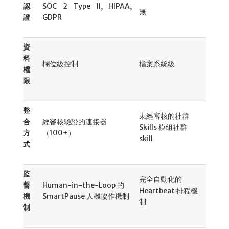
認
SOC 2 Type II, HIPAA,
無
證
GDPR
資
料
欄位級控制
檔案系統級
權
限
整
未經審核的社群
合
經審核驗證的連接器
Skills 模組社群
方
（100+）
skill
式
監
完全自動化的
督
Human-in-the-Loop 的
Heartbeat 排程機
機
SmartPause 人機協作機制
制
制