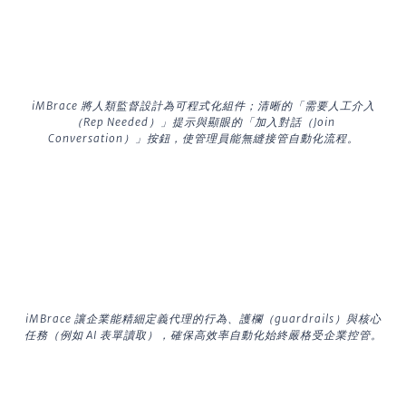
iMBrace 將人類監督設計為可程式化組件；清晰的「需要人工介入
（Rep Needed）」提示與顯眼的「加入對話（Join
Conversation）」按鈕，使管理員能無縫接管自動化流程。
iMBrace 讓企業能精細定義代理的行為、護欄（guardrails）與核心
任務（例如 AI 表單讀取），確保高效率自動化始終嚴格受企業控管。