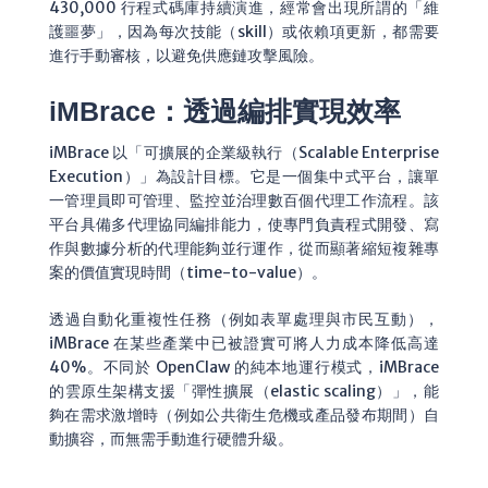
430,000 行程式碼庫持續演進，經常會出現所謂的「維
護噩夢」，因為每次技能（skill）或依賴項更新，都需要
進行手動審核，以避免供應鏈攻擊風險。
iMBrace：透過編排實現效率
iMBrace 以「可擴展的企業級執行（Scalable Enterprise
Execution）」為設計目標。它是一個集中式平台，讓單
一管理員即可管理、監控並治理數百個代理工作流程。該
平台具備多代理協同編排能力，使專門負責程式開發、寫
作與數據分析的代理能夠並行運作，從而顯著縮短複雜專
案的價值實現時間（time-to-value）。
透過自動化重複性任務（例如表單處理與市民互動），
iMBrace 在某些產業中已被證實可將人力成本降低高達
40%。不同於 OpenClaw 的純本地運行模式，iMBrace
的雲原生架構支援「彈性擴展（elastic scaling）」，能
夠在需求激增時（例如公共衛生危機或產品發布期間）自
動擴容，而無需手動進行硬體升級。