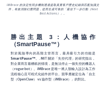
iMBrace 的決定性同步機制透過提取真實客戶歷史紀錄與匹配知識文
件，有效消除幻覺問題，從而生成可靠的「最佳下一步行動（Next
Best Actions）」。
勝出主題 3：人機協作
（SmartPause™）
對於風險導向的高階主管而言，最具吸引力的功能是
SmartPause™
。
. MIT 關於「失控代理」的研究指出，
對企業而言最糟糕的情境，是無法停止一個失控的機器人
（rogue bot）。iMBrace 是唯一將人類輸入設計為工作
流程核心且可程式化組件的平台。競爭應被定位為「自主
型（OpenClaw） vs 協作型（iMBrace）」的對比。