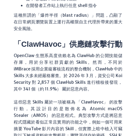
在開發者工作站上執行任意 shell 指令
這種所謂的「爆炸半徑（blast radius）」問題，凸顯了
在日常網頁瀏覽裝置上運行高權限自主代理所帶來的重大
安全風險。
「ClawHavoc」供應鏈攻擊行動
OpenClaw 生態系高度依賴名為 ClawHub 的公開技能儲
存庫，用於分享社群貢獻的 Skills。然而，不同於
iMBrace 採用企業級審核流程的整合機制，ClawHub 中的
Skills 大多未經嚴格審查。於 2026 年 3 月，資安公司 Koi
Security 對 2,857 個 ClawHub Skills 進行稽核後發現，
其中 341 個（約 11.9%） 屬於惡意內容。
這些惡意 Skills 屬於一項被稱為 「ClawHavoc」 的攻擊
行動，其設計目的是散佈名為 Atomic macOS
Stealer（AMOS） 的惡意程式。典型攻擊方式是將惡意
程式隱藏於看似正常且實用的功能之中，例如一個可用來
摘要 YouTube 影片內容的 Skill，但實際上暗中植入可竊
取以下敏感資料的攻擊載荷：瀏覽器儲存的密碼、SSH 私