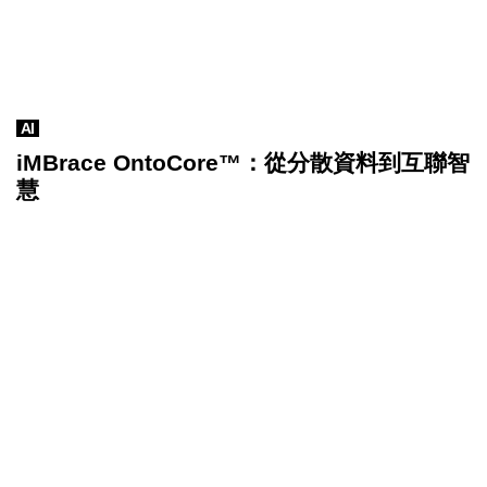
AI
iMBrace OntoCore™：從分散資料到互聯智
慧