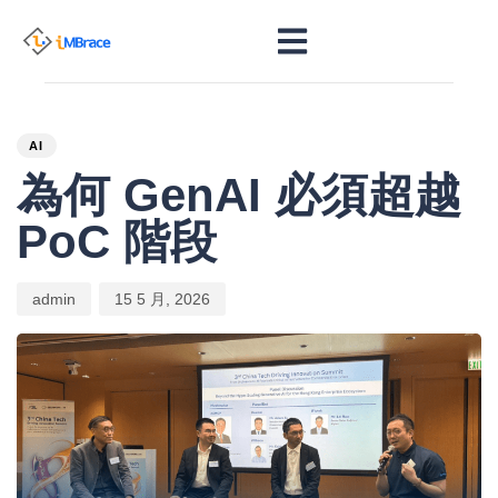
PUBLISHED
Author
Published
IN:
on:
AI
為何 GenAI 必須超越
PoC 階段
admin
15 5 月, 2026