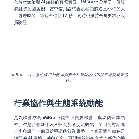
為展示受治理 AI 編排的實際價值，iMBrace 分享了一個貿
易融資藍圖案例，當中信用證核查流程由超過三小時的人
工處理時間，縮短至僅需 17 秒，同時仍維持合規要求及人
員驗證。
iMBrace 六大核心模組如何編排安全及智能的信用證不符點核查流
程。
行業協作與生態系統動能
是次峰會亦為 iMBrace 提供了寶貴機會，與區內企業領
袖、生態合作夥伴及科技創新者交流觀點。全日的對話進
一步印證了一個日益明顯的行業趨勢：企業正逐步由缺乏
治理的 AI 實驗，轉向安全、可問責並能在企業內部信心擴