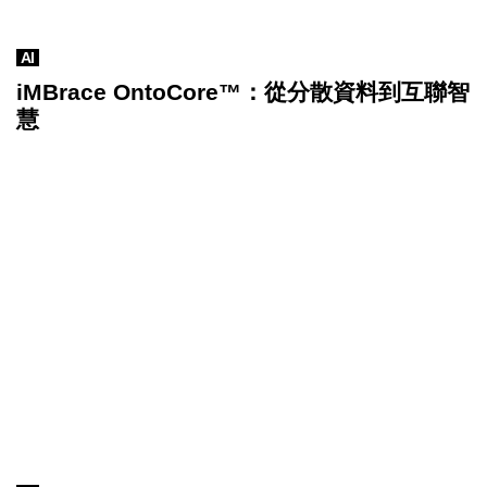
AI
iMBrace OntoCore™：從分散資料到互聯智
慧