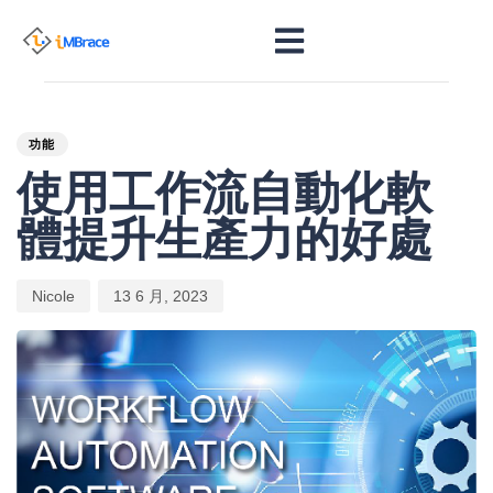
PUBLISHED
Author
Published
IN:
on:
功能
使用工作流自動化軟
體提升生產力的好處
Nicole
13 6 月, 2023